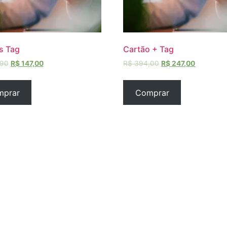
s Tag
Cartão + Tag
,90
R$
147,00
R$
394,00
R$
247,00
mprar
Comprar