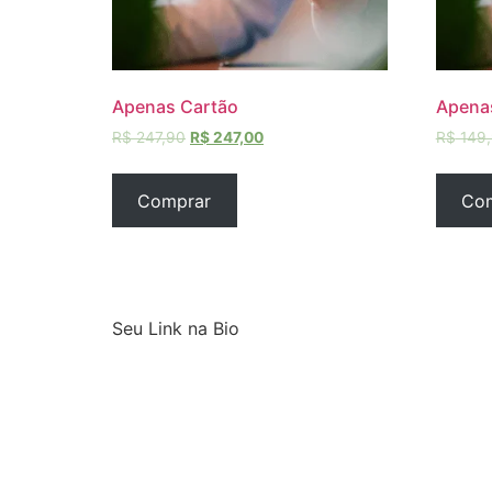
Apenas Cartão
Apena
R$
247,90
R$
247,00
R$
149
Comprar
Co
Seu Link na Bio